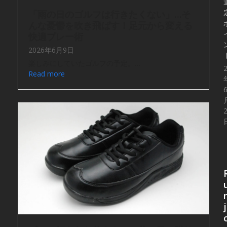
「雨の日のゴルフは行きたくない」…そ
んな憂鬱を吹き飛ばす！足元から変える
快適プレー術
2026年6月9日
楽しみにしていたゴルフの予定。…
Read more
j