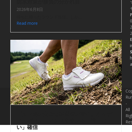
防水対策が勝負の分かれ目
2026年6月8日
待ちに待ったラウンド当日。しか…
0
Read more
2
E
i
h
Cop
Run
-
All
ゴルフ場の安全は経営者の責任。キャデ
Rig
ィのパフォーマンスを支える「滑らな
Re
い」確信