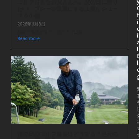
ゴルフ好きなお父さんへ。父の日に贈り
たい、プレーを快適にする上質なシュー
f
ズ＆小物
i
2026年6月8日
新緑の季節が過ぎ、暦の上では夏…
i
Read more
l
l
雨の日のゴルフ服装はどうする？足元の