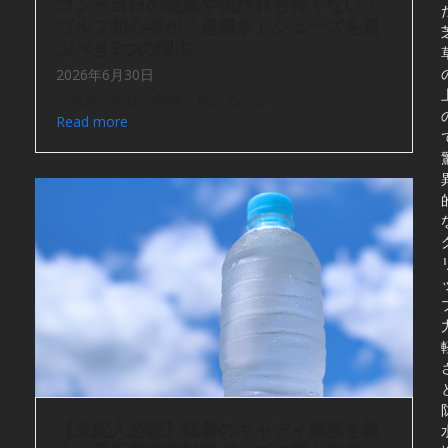
コンペ当日の朝露や泥汚れも怖くない！
ゴルフ初心者が「超撥水」シューズを選
ぶべき3つの理由
2026年6月30日
「来月、会社の同僚と初めてのゴ…
Read more
【支配人必読】猛暑のキャディ業務を救