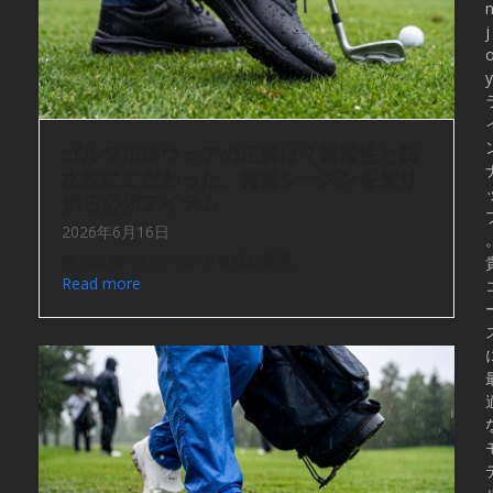
j
y
ゴルフ用雨ウェアの正解は？透湿性と防
水性にこだわった、梅雨シーズンを乗り
切る必須アイテム
2026年6月16日
待ちに待ったラウンド当日が雨予…
Read more