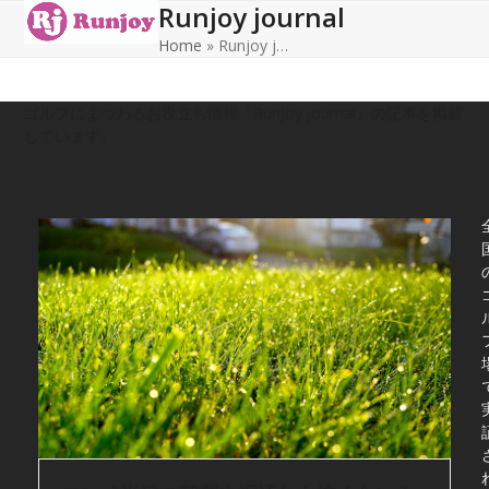
Runjoy journal
Open
Close
Skip
to
Home
»
Runjoy j…
mobile
mobile
content
menu
menu
ゴルフにまつわるお役立ち情報『Runjoy journal』の記事を掲載
しています。