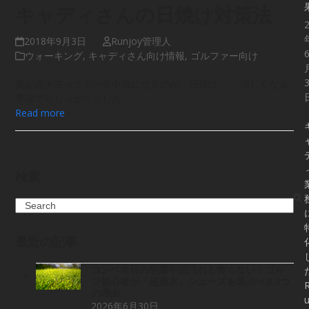
キャディさんの日焼け対策法
2018年9月3日
Runjoy管理人
ウォーキング
,
キャディさん向け情報
,
ゴルファー向け
夏が過ぎ去っても一年中気になるのが「日焼け」。 涼しくなる
季節でもしっかりとした…
Read more
検索
Search
最近の記事
コンペ当日の朝露や泥汚れも怖くない！ゴル
フ初心者が「超撥水」シューズを選ぶべき3つ
の理由
2026年6月30日