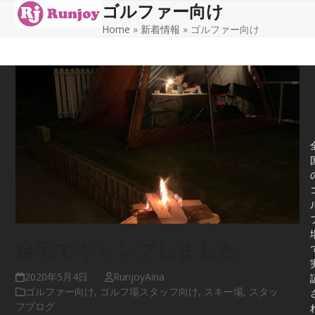
ゴルファー向け
Open
Close
Skip
to
Home
»
新着情報
»
ゴルファー向け
mobile
mobile
content
menu
menu
自宅でキャンプしました
2020年5月4日
RunjoyAina
ゴルファー向け
,
ゴルフ場スタッフ向け
,
スキー場
,
スタッ
フブログ