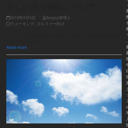
正しい水分補給について
2018年9月5日
Runjoy管理人
ウォーキング
,
ゴルファー向け
スポーツには欠かせない水分補給。 効率よく身体に必要な水分
を取り入れるにはちょっ…
Read more