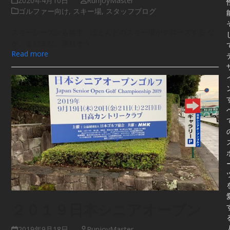
2020年4月10日
RunjoyMaster
ゴルファー向け
,
スキー場
,
スタッフブログ
スキーシーズンも後半、ほとんどのスキー場がクローズする な
か、まだまだ、滑れそう…
Read more
２０１９日本シニアオープン
2019年9月18日
RunjoyMaster