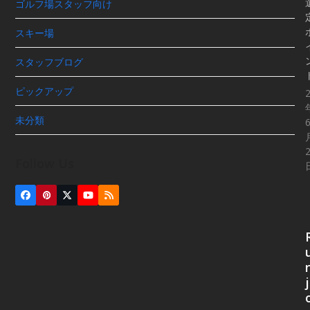
ゴルフ場スタッフ向け
スキー場
スタッフブログ
ピックアップ
未分類
Follow Us
Facebook
Pinterest
Twitter
YouTube
RSS
(deprecated)
j