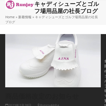
キャディシューズとゴル
Open
Close
Skip
to
フ場用品屋の社長ブログ
mobile
mobile
content
Home
»
新着情報
»
キャディシューズとゴルフ場用品屋の社長
menu
menu
ブログ
商品価格改定のお知らせ
2023年2月28日
RunjoyAlpha