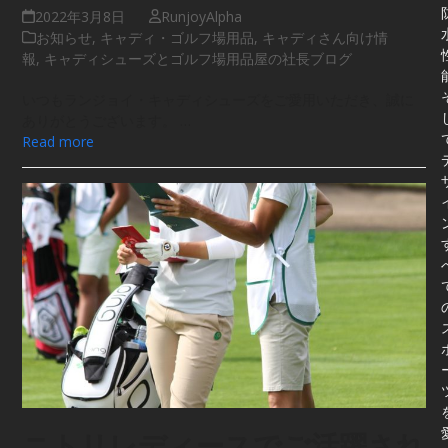
2022年3月8日
RunjoyAlpha
お知らせ
,
キャディ・ゴルフ場用品
,
キャディさん向け情
報
,
キャディシューズとゴルフ場用品屋の社長ブログ
いつもランジョイ・キャディシューズをご愛用いただき、誠に
ありがとうございます。 …
Read more
ニトリレディースでご活躍され