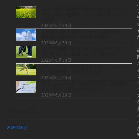
コンペ当日の朝露や泥汚れも怖くない！ゴル
フ初心者が「超撥水」シューズを選ぶべき3つ
の理由
2026年6月30日
【支配人必読】猛暑のキャディ業務を救う、
最新熱中症対策グッズの導入効果
2026年6月30日
キャディ業務に特化したRunjoyラインナッ
プ。貴コースに最適なモデルの選び方
2026年6月30日
2026年のゴルフ場経営トレンド。スタッフへ
の「健康投資」が競争力を生む
2026年6月26日
失敗しないキャディ用品の選び方。経営者が
チェックすべき3つの選定ポイント
2026年6月26日
アーカイブ
2026年6月