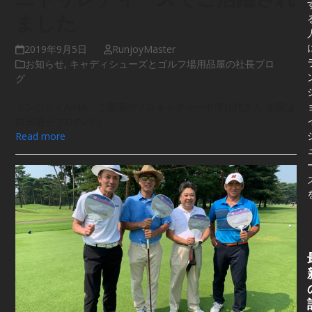
ました
2019年9月5日
RunjoyMaster
お知らせ
,
キャディシューズとゴルフ場用品屋の社長ブロ
グ
ランジョイAINA ご愛用のプロキャディー中澤佳代さん 今回は
前田陽子プロのバッ…
Read more