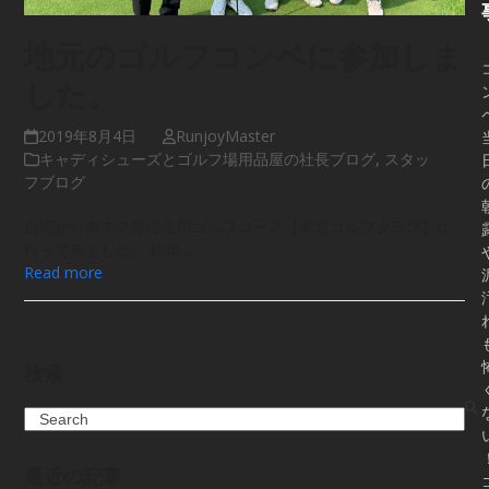
地元のゴルフコンペに参加しま
した。
2019年8月4日
RunjoyMaster
キャディシューズとゴルフ場用品屋の社長ブログ
,
スタッ
フブログ
自宅から車で２分の名門ゴルフコース【東京ゴルフクラブ】に
行って来ました。 昨年…
Read more
検索
Search
最近の記事