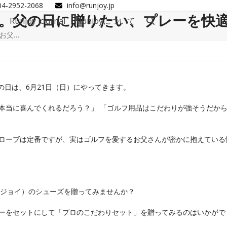
04-2952-2068
info@runjoy.jp
。父の日に贈りたい、プレーを快
Runjoy journal
Runjoyについて
お父…
の日は、6月21日（日）にやってきます。
本当に喜んでくれるだろう？」 「ゴルフ用品はこだわりが強そうだか
ローブは定番ですが、実はゴルフを愛するお父さんが密かに抱えている
ランジョイ）のシューズを贈ってみませんか？
ーをセットにして「プロのこだわりセット」を贈ってみるのはいかがで