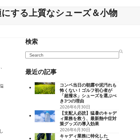
適にする上質なシューズ＆小物
検索
Search
ら、
最近の記事
コンペ当日の朝露や泥汚れも
悩
怖くない！ゴルフ初心者が
「超撥水」シューズを選ぶべ
き3つの理由
2026年6月30日
【支配人必読】猛暑のキャデ
ィ業務を救う、最新熱中症対
策グッズの導入効果
2026年6月30日
し
キャディ業務に特化した