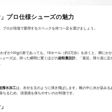
oy」プロ仕様シューズの魅力
、プロが現場で愛用するスペックを持つ一足を選びましょう。
わずか100gの差であっても、18ホール（約2万歩）を歩くと、脚にか
のシューズは、持った瞬間に驚くほどの
超軽量設計
。「最近、帰り道に足
。
超撥水加工
は、水分を玉のように弾き飛ばします。靴の中に水が染みる
落ちるため、清潔感を保ちやすいのが特徴です。
計」