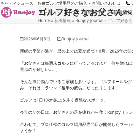
Skip
キャディシューズ、各種ゴルフ場用品のご購入・お問い合わせは
to
ゴルフ好きなお父さんへ
トップページ
キャディシューズ
通勤通学に
新着情報
content
Home
»
新着情報
»
Runjoy Journal
»
ゴルフ好きな
2026年6月8日
Runjoy Journal
新緑の季節が過ぎ、暦の上では夏が近づく6月。2026年の父
「お父さんは毎週末ゴルフに行っているけれど、何を贈れば
選ぶのが難しい……」
そんな風に悩んでいるご家族も多いはず。ゴルフボールやグ
み、それは「ラウンド後半の疲労」だったりします。
ゴルフは1日10km以上を歩く過酷なスポーツ。
今年の父の日は、お父さんの足を疲れから救うRunjoy（
合わせて、プロ仕様のゴルフ場用品専門店が開発したマーカ
ょうか？