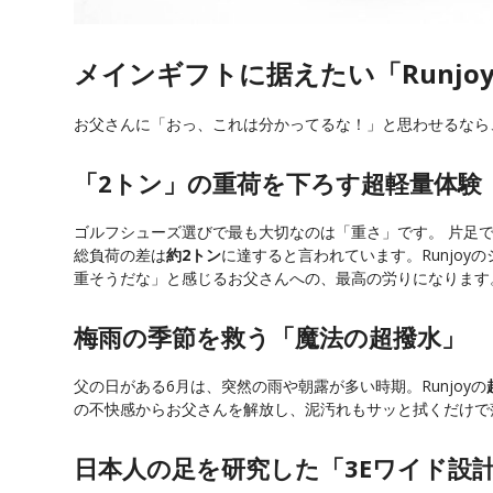
メインギフトに据えたい「Runj
お父さんに「おっ、これは分かってるな！」と思わせるなら
「2トン」の重荷を下ろす超軽量体験
ゴルフシューズ選びで最も大切なのは「重さ」です。 片足で
総負荷の差は
約2トン
に達すると言われています。Runjoy
重そうだな」と感じるお父さんへの、最高の労りになります
梅雨の季節を救う「魔法の超撥水」
父の日がある6月は、突然の雨や朝露が多い時期。Runjoyの
の不快感からお父さんを解放し、泥汚れもサッと拭くだけで
日本人の足を研究した「3Eワイド設