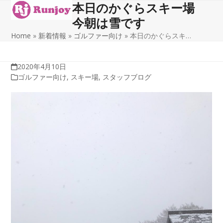
本日のかぐらスキー場
Open
Close
Skip
to
今朝は雪です
mobile
mobile
content
Home
»
新着情報
»
ゴルファー向け
»
本日のかぐらスキ…
menu
menu
2020年4月10日
ゴルファー向け
,
スキー場
,
スタッフブログ