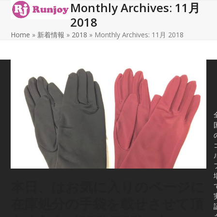
Monthly Archives: 11月
Open
Close
Skip
to
2018
mobile
mobile
content
Home
»
新着情報
»
2018
»
Monthly Archives: 11月 2018
menu
menu
本日、はお気に入りのページに
在庫処分の手袋を載せさせて頂