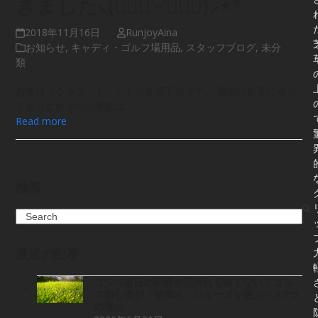
きました⸜(๑⃙⃘’ᵕ’๑⃙⃘)⸝⋆*
2018年11月16日
RunjoyAina
お知らせ
,
キャディ・ゴルフ場用品
,
スタッフブログ
,
未分
類
お色はブラック・Ｌ・ＬＬの冬用手袋です。 裏地は起毛になっ
ておりこれからの季節に…
Read more
検索
Search
最近の記事
コンペ当日の朝露や泥汚れも怖くない！ゴル
フ初心者が「超撥水」シューズを選ぶべき3つ
の理由