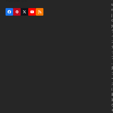
Follow Us
Facebook
Pinterest
Twitter
YouTube
RSS
j
(deprecated)
y