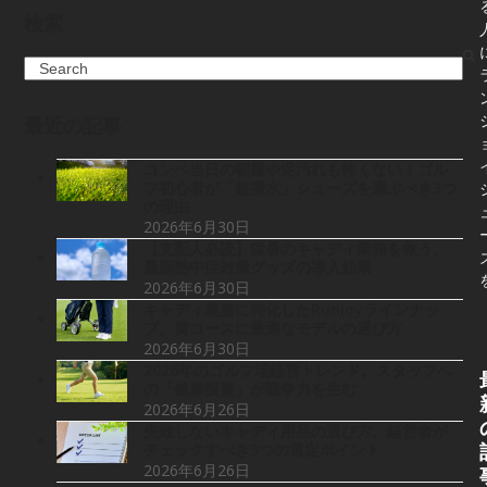
検索
Search
最近の記事
コンペ当日の朝露や泥汚れも怖くない！ゴル
フ初心者が「超撥水」シューズを選ぶべき3つ
の理由
2026年6月30日
【支配人必読】猛暑のキャディ業務を救う、
最新熱中症対策グッズの導入効果
2026年6月30日
キャディ業務に特化したRunjoyラインナッ
プ。貴コースに最適なモデルの選び方
2026年6月30日
2026年のゴルフ場経営トレンド。スタッフへ
の「健康投資」が競争力を生む
2026年6月26日
失敗しないキャディ用品の選び方。経営者が
チェックすべき3つの選定ポイント
2026年6月26日