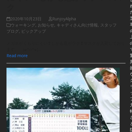
ク
2020年10月23日
RunjoyAlpha
ウォーキング
,
お知らせ
,
キャディさん向け情報
,
スタッフ
ブログ
,
ピックアップ
メガネがくもりにくい❢しかも息がラク❢マスクが入荷しており
ます。 (๑^o^๑)…
Read more