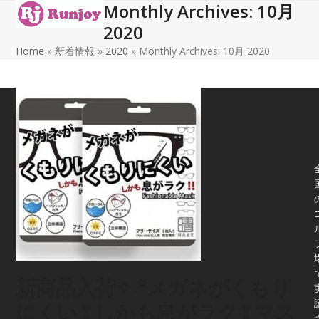
Monthly Archives: 10月
Open
Close
Skip
to
2020
mobile
mobile
content
Home
»
新着情報
»
2020
»
Monthly Archives: 10月 2020
menu
menu
新商品入荷✧˖°メガネがくもり
にくい❢しかも息がラク❢マス