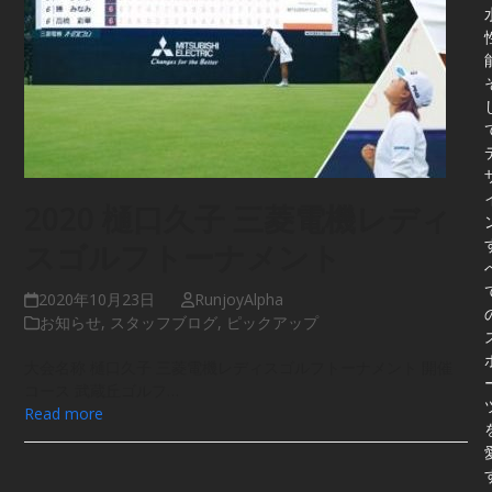
2020 樋口久子 三菱電機レディ
スゴルフトーナメント
2020年10月23日
RunjoyAlpha
お知らせ
,
スタッフブログ
,
ピックアップ
大会名称 樋口久子 三菱電機レディスゴルフトーナメント 開催
コース 武蔵丘ゴルフ…
Read more