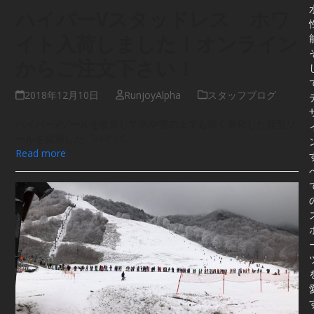
ハイパーVスタッドレス ホワ
イト入荷しました！オンライン
からご注文下さい！
2018年12月10日
RunjoyAlpha
スタッフブログ
ハイパーVソールを改良して氷や雪の上でも強く進化した新型ソ
ールを採用した「ハイパ…
Read more