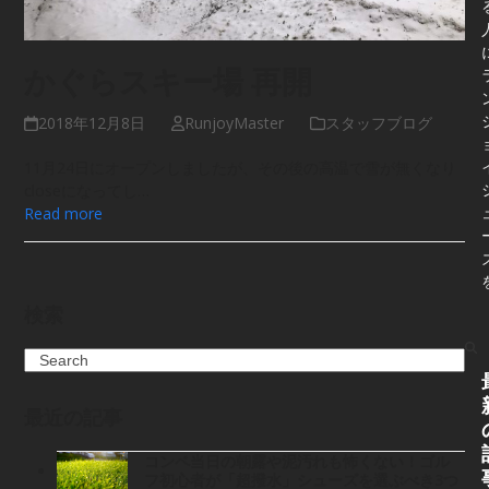
かぐらスキー場 再開
2018年12月8日
RunjoyMaster
スタッフブログ
11月24日にオープンしましたが、その後の高温で雪が無くなり
closeになってし…
Read more
検索
Search
最近の記事
コンペ当日の朝露や泥汚れも怖くない！ゴル
フ初心者が「超撥水」シューズを選ぶべき3つ