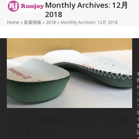
Monthly Archives: 12月
Open
Close
Skip
to
2018
mobile
mobile
content
Home
»
新着情報
»
2018
»
Monthly Archives: 12月 2018
menu
menu
Run joy 商品のインソールを改
良しました。