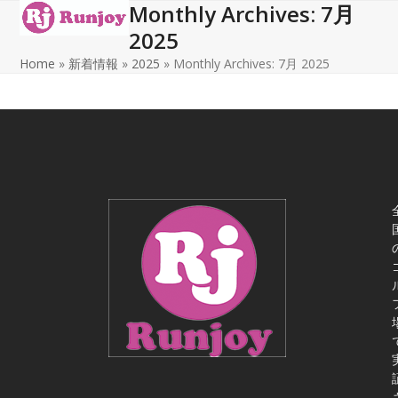
Monthly Archives: 7月
Open
Close
Skip
to
2025
mobile
mobile
content
Home
»
新着情報
»
2025
»
Monthly Archives: 7月 2025
menu
menu