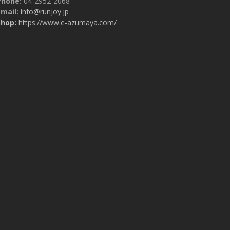
Phone:
04-2952-2068
mail:
info@runjoy.jp
Shop:
https://www.e-azumaya.com/