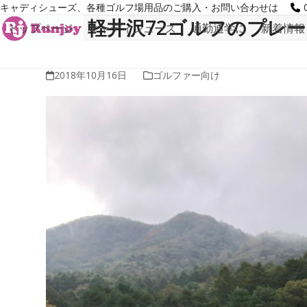
Skip
キャディシューズ、各種ゴルフ場用品のご購入・お問い合わせは
to
軽井沢72ゴルフのプレ
トップページ
キャディシューズ
通勤通学に
新着情報
content
2018年10月16日
ゴルファー向け