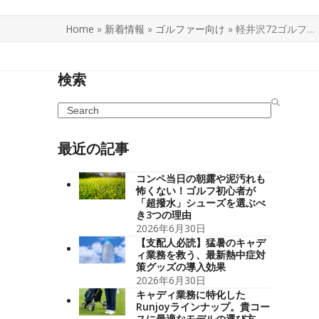
Home
»
新着情報
»
ゴルファー向け
»
軽井沢72ゴルフ…
検索
Search
最近の記事
コンペ当日の朝露や泥汚れも
怖くない！ゴルフ初心者が
「超撥水」シューズを選ぶべ
き3つの理由
2026年6月30日
【支配人必読】猛暑のキャデ
ィ業務を救う、最新熱中症対
策グッズの導入効果
2026年6月30日
キャディ業務に特化した
Runjoyラインナップ。貴コー
スに最適なモデルの選び方