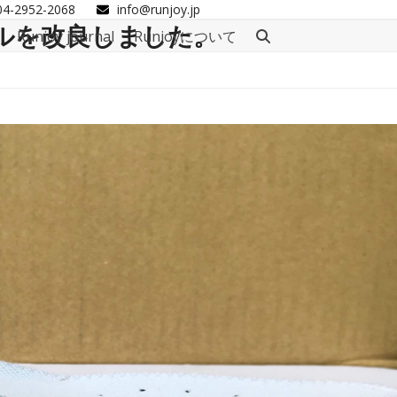
04-2952-2068
info@runjoy.jp
ソールを改良しました。
Runjoy journal
Runjoyについて