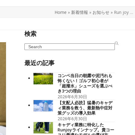
Home
»
新着情報
»
お知らせ
»
Run joy …
検索
Search
最近の記事
コンペ当日の朝露や泥汚れも
怖くない！ゴルフ初心者が
「超撥水」シューズを選ぶべ
き3つの理由
2026年6月30日
【支配人必読】猛暑のキャデ
ィ業務を救う、最新熱中症対
策グッズの導入効果
2026年6月30日
キャディ業務に特化した
Runjoyラインナップ。貴コー
スに最適なモデルの選び方