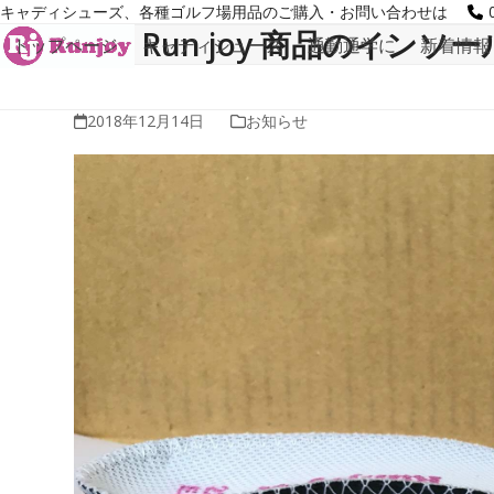
Skip
キャディシューズ、各種ゴルフ場用品のご購入・お問い合わせは
to
Run joy 商品のイン
トップページ
キャディシューズ
通勤通学に
新着情報
content
2018年12月14日
お知らせ