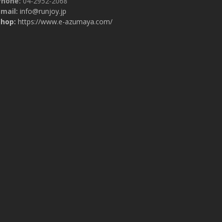
Phone:
04-2952-2068
mail:
info@runjoy.jp
Shop:
https://www.e-azumaya.com/