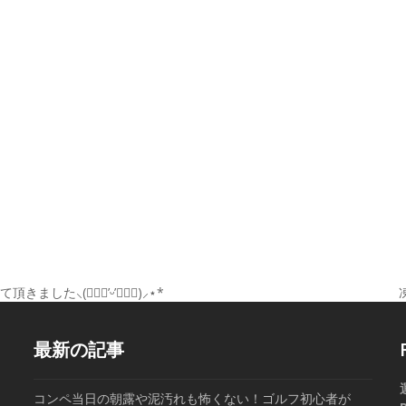
た⸜(๑⃙⃘’ᵕ’๑⃙⃘)⸝⋆*
n
p
最新の記事
コンペ当日の朝露や泥汚れも怖くない！ゴルフ初心者が