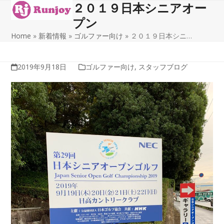
２０１９日本シニアオー
Open
Close
Skip
to
プン
mobile
mobile
content
Home
»
新着情報
»
ゴルファー向け
»
２０１９日本シニ…
menu
menu
2019年9月18日
ゴルファー向け
,
スタッフブログ