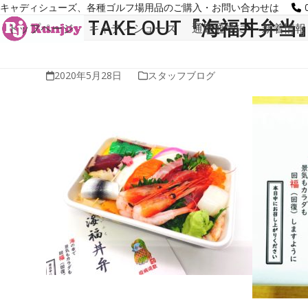
Skip
キャディシューズ、各種ゴルフ場用品のご購入・お問い合わせは
to
TAKE OUT『海福丼
トップページ
キャディシューズ
通勤通学に
新着情報
content
2020年5月28日
スタッフブログ