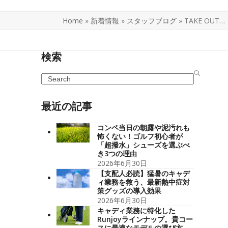
Home
»
新着情報
»
スタッフブログ
»
TAKE OUT…
検索
Search
最近の記事
コンペ当日の朝露や泥汚れも
怖くない！ゴルフ初心者が
「超撥水」シューズを選ぶべ
き3つの理由
2026年6月30日
【支配人必読】猛暑のキャデ
ィ業務を救う、最新熱中症対
策グッズの導入効果
2026年6月30日
キャディ業務に特化した
Runjoyラインナップ。貴コー
スに最適なモデルの選び方