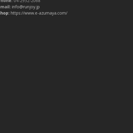
Phone:
04-2952-2068
mail:
info@runjoy.jp
Shop:
https://www.e-azumaya.com/