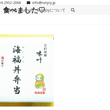
04-2952-2068
info@runjoy.jp
弁当』食べました♡
Runjoy journal
Runjoyについて