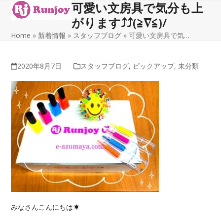
可愛い文房具で気分も上
Open
Close
Skip
to
がります⤴⤴(≧∇≦)/
mobile
mobile
content
Home
»
新着情報
»
スタッフブログ
»
可愛い文房具で気…
menu
menu
2020年8月7日
スタッフブログ
,
ピックアップ
,
未分類
みなさんこんにちは☀