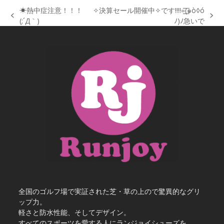
☀熱中症注意！！！
✧決算セール開催中✧です!!!!=͟͟͞͞(๑ò◊ó
previous
next
(;´Д｀)
ﾉ)ﾉ急いで
post:
post:
全国のゴルフ場で実証された芝・草の上ので驚異的なグリ
ップ力。
軽さと防水性能、そしてデザイン。
すべてのスポーツを愛する人にランジョイシューズを。