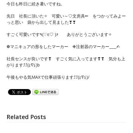
今日も昨日に続き暑いですね。
先日 社長に頂いた✧ 可愛い～♡文房具✏ をつかってみよー
っと思い 袋から出して見ました❣❣
すごく可愛いです٩(♡ε♡ )۶ ありがとうございます✧
❁マニキュアの形をしたマーカー ✙注射器のマーカー____✍︎
社長センスが良いです❣ すごく気に入ってます❣❣ 気分も上
がります⤴⤴(≧∇≦)b
午後もやる気MAXで仕事頑張ります⤴⤴(≧∇≦)/
Related Posts