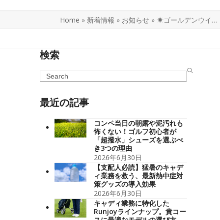
Home
»
新着情報
»
お知らせ
»
☀ゴールデンウイ…
検索
Search
最近の記事
コンペ当日の朝露や泥汚れも
怖くない！ゴルフ初心者が
「超撥水」シューズを選ぶべ
き3つの理由
2026年6月30日
【支配人必読】猛暑のキャデ
ィ業務を救う、最新熱中症対
策グッズの導入効果
2026年6月30日
キャディ業務に特化した
Runjoyラインナップ。貴コー
スに最適なモデルの選び方