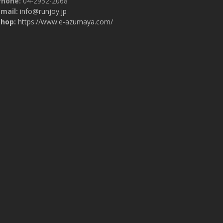
Phone:
04-2952-2068
mail:
info@runjoy.jp
Shop:
https://www.e-azumaya.com/