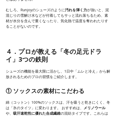
むしろ、Runjoyのシューズのように
汚れを弾く力
が強いと、泥
混じりの雪解け水などが付着してもサッと流れ落ちるため、素
材が水分を含んで重くなったり、気化熱で温度を奪われたりす
ることがないのです。
４．プロが教える「冬の足元ドラ
イ」3つの鉄則
シューズの機能を最大限に活かし、1日中「ムレと冷え」から解
放されるためのプロの習慣をご紹介します。
① ソックスの素材にこだわる
綿（コットン）100%のソックスは、汗を吸うと乾きにくく、冬
は「氷のタイツ」に変わります。 おすすめは、
メリノウール
や、
吸汗速乾性に優れた合成繊維
の混紡タイプです。これらは