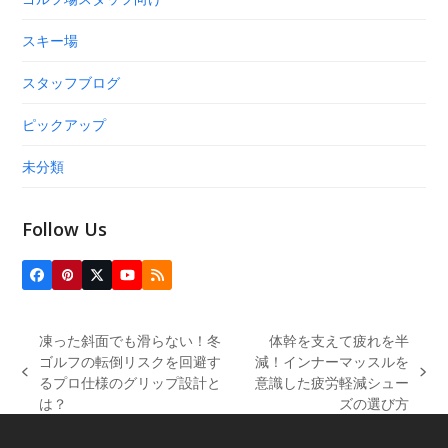
スキー場
スタッフブログ
ピックアップ
未分類
Follow Us
Facebook
Pinterest
Twitter
YouTube
RSS
(deprecated)
凍った斜面でも滑らない！冬
体幹を支えて疲れを半
ゴルフの転倒リスクを回避す
減！インナーマッスルを
previous
next
るプロ仕様のグリップ設計と
意識した疲労軽減シュー
post:
post:
は？
ズの選び方