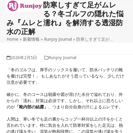
防寒しすぎて足がムレ
Open
Close
Skip
to
る？冬ゴルフの隠れた悩
mobile
mobile
content
み『ムレと濡れ』を解消する透湿防
menu
menu
水の正解
Home
»
新着情報
»
Runjoy Journal
»
防寒しすぎて足が…
2026年2月5日
Runjoy Journal
「冬のゴルフは、厚手のソックスを履いて、防水バッチリの靴
を履けば完璧！」 もしあなたがそう思っているなら、少しだけ
注意が必要です。
確かに、冬のコースは朝露や霜が溶けた水分で溢れており、外
からの「濡れ」対策は必須です。しかし、それ以上に恐ろしい
のが
「靴内部の結露」
、つまり自分自身の汗によるムレです。
人間は、寒い冬でも足の裏からコップ一杯分以上の汗をかくと
言われています。特に気合を入れて防寒対策をした足元は、熱
の逃げ場を失い、湿気が飽和状態に。この湿気が逃げ場を失う