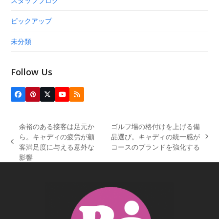
スタッフブログ
ピックアップ
未分類
Follow Us
Facebook
Pinterest
Twitter
YouTube
RSS
(deprecated)
余裕のある接客は足元か
ゴルフ場の格付けを上げる備
ら。キャディの疲労が顧
品選び。キャディの統一感が
next
previous
客満足度に与える意外な
コースのブランドを強化する
post:
post:
影響