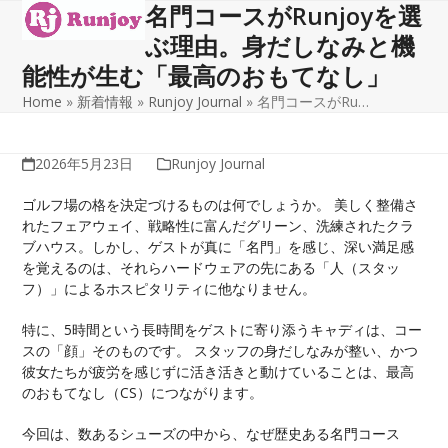
名門コースがRunjoyを選
Open
Close
Skip
to
ぶ理由。身だしなみと機
mobile
mobile
content
能性が生む「最高のおもてなし」
menu
menu
Home
»
新着情報
»
Runjoy Journal
»
名門コースがRu…
2026年5月23日
Runjoy Journal
ゴルフ場の格を決定づけるものは何でしょうか。 美しく整備さ
れたフェアウェイ、戦略性に富んだグリーン、洗練されたクラ
ブハウス。しかし、ゲストが真に「名門」を感じ、深い満足感
を覚えるのは、それらハードウェアの先にある「人（スタッ
フ）」によるホスピタリティに他なりません。
特に、5時間という長時間をゲストに寄り添うキャディは、コー
スの「顔」そのものです。 スタッフの身だしなみが整い、かつ
彼女たちが疲労を感じずに活き活きと動けていることは、最高
のおもてなし（CS）につながります。
今回は、数あるシューズの中から、なぜ歴史ある名門コース