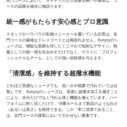
名門コースにおいて、キャディの立ち居振る舞いや服装は、コ
ースの品格を雄弁に物語ります。
統一感がもたらす安心感とプロ意識
スタッフがバラバラの私物スニーカーを履いている光景は、名
門コースの厳格なドレスコードとは相容れません。Runjoyのシ
ューズは、無駄な装飾を排したミニマルで知的なデザイン。制
服としての統一感を生み出すだけでなく、ゲストに「プロフェ
ッショナルなチーム」としての強い信頼感を与えます。
「清潔感」を維持する超撥水機能
どれほど高価なシューズでも、泥ハネや朝露で汚れていては台
無しです。Runjoyのシューズは、表面に超撥水加工を施すこと
により、水分だけでなく汚れも弾く機能を備えています。ハー
フタイムに軽く拭くだけで、18番ホールまで新品のような白さ
（あるいは黒さ）を維持できる。この「常に清潔であること」
は、名門コースの接客において欠かせない要素です。