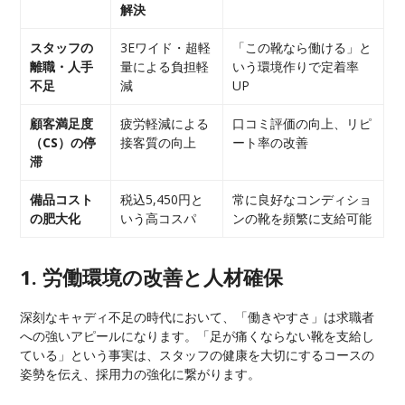
解決
スタッフの
3Eワイド・超軽
「この靴なら働ける」と
離職・人手
量による負担軽
いう環境作りで定着率
不足
減
UP
顧客満足度
疲労軽減による
口コミ評価の向上、リピ
（CS）の停
接客質の向上
ート率の改善
滞
備品コスト
税込5,450円と
常に良好なコンディショ
の肥大化
いう高コスパ
ンの靴を頻繁に支給可能
1. 労働環境の改善と人材確保
深刻なキャディ不足の時代において、「働きやすさ」は求職者
への強いアピールになります。「足が痛くならない靴を支給し
ている」という事実は、スタッフの健康を大切にするコースの
姿勢を伝え、採用力の強化に繋がります。