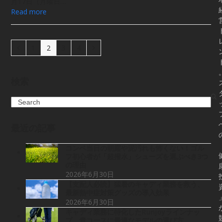
月17日（月曜日…
Read more
Previous
Page
Page
Page
Page
Next
1
2
3
4
検索
Search
最近の記事
コンペ当日の朝露や泥汚れも怖くない！ゴル
フ初心者が「超撥水」シューズを選ぶべき3つ
の理由
2026年6月30日
【支配人必読】猛暑のキャディ業務を救う、
最新熱中症対策グッズの導入効果
2026年6月30日
キャディ業務に特化したRunjoyラインナッ
プ。貴コースに最適なモデルの選び方