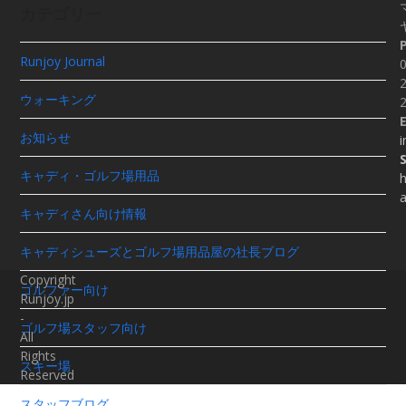
カテゴリー
Runjoy Journal
0
2
ウォーキング
E
お知らせ
i
キャディ・ゴルフ場用品
h
キャディさん向け情報
キャディシューズとゴルフ場用品屋の社長ブログ
Copyright
ゴルファー向け
Runjoy.jp
-
ゴルフ場スタッフ向け
All
Rights
スキー場
Reserved
スタッフブログ