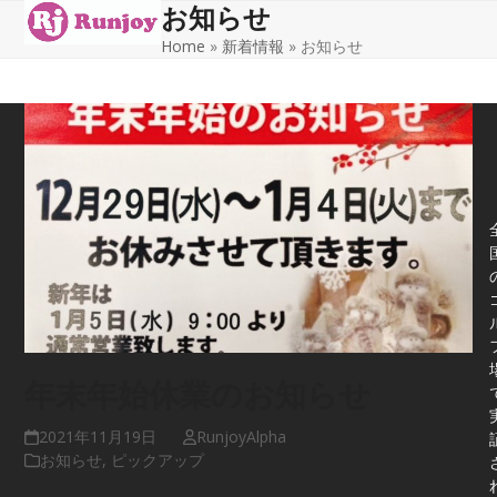
お知らせ
Open
Close
Skip
to
Home
»
新着情報
»
お知らせ
mobile
mobile
content
menu
menu
年末年始休業のお知らせ
2021年11月19日
RunjoyAlpha
お知らせ
,
ピックアップ