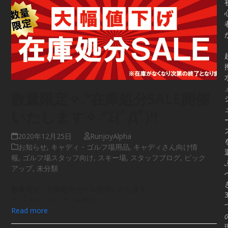
数量限定✧˖°在庫処分SALE開催
いたします✧˖°Σ(ﾟДﾟ)!!
2020年12月25日
RunjoyAlpha
お知らせ
,
キャディ・ゴルフ場用品
,
キャディさん向け情
報
,
ゴルフ場スタッフ向け
,
スキー場
,
スタッフブログ
,
ピック
アップ
,
未分類
数量限定 在庫処分セール開催いたします。
✧→ﾟ.+→ﾟ.+→ﾟ.+→(●´∀`人…
Read more