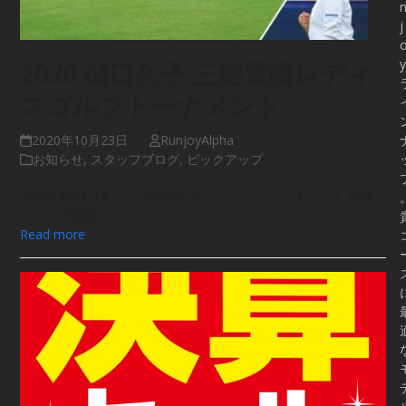
j
y
2020 樋口久子 三菱電機レディ
スゴルフトーナメント
2020年10月23日
RunjoyAlpha
お知らせ
,
スタッフブログ
,
ピックアップ
大会名称 樋口久子 三菱電機レディスゴルフトーナメント 開催
コース 武蔵丘ゴルフ…
Read more