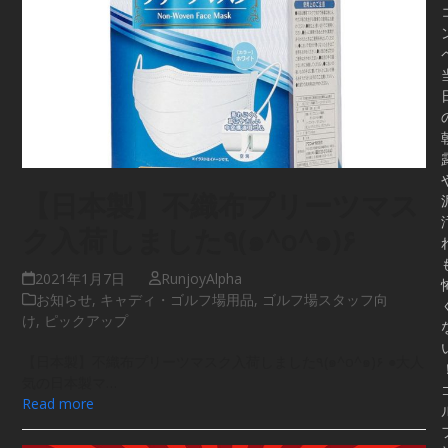
【日本製】不織布プリーツマス
ク入荷しました٩(๑^o^๑)۶
2021年1月7日
RunjoyAlpha
お知らせ
,
キャディ・ゴルフ場用品
,
ゴルフ場スタッフ向
け
,
ピックアップ
【日本製】不織布プリーツマスク入荷しました٩(๑^o^๑)۶ ●大人
気の日本製マ…
Read more