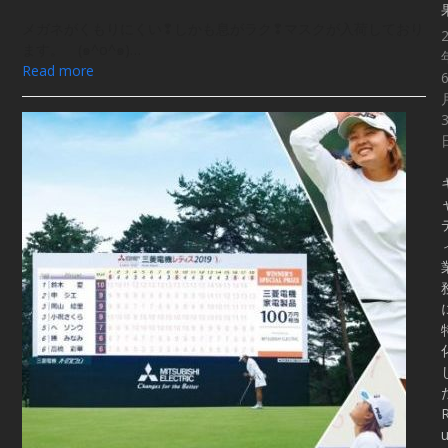
メガネがくもりにくい❢しかも息がラク❢マスクが入荷しており
ます。 (๑^o^๑)…
Read more