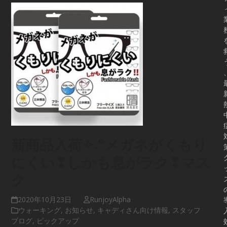
新商品入荷✧˖°メガネがくもり
にくい❢しかも息がラク❢マス
ク
2020年10月23日
RunjoyAlpha
ウォーキング
,
お知らせ
,
キャディさん向け情報
,
スタッフ
ブログ
,
ピックアップ