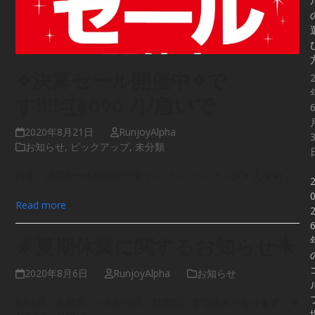
✧決算セール開催中✧で
す!!!!=͟͟͞͞(๑ò◊ó ﾉ)ﾉ急いで
2020年8月21日
RunjoyAlpha
お知らせ
,
ピックアップ
,
未分類
只今 決算セール開催中です✧→ﾟ.+→ﾟ.+→ﾟ.+→(●´∀`人´∀`●)→ﾟ
…
Read more
☀夏期休業に関するお知らせ☀
2020年8月6日
RunjoyAlpha
お知らせ
8月8日（土曜日）～8月16日（日曜日）まで休みとなります。 8