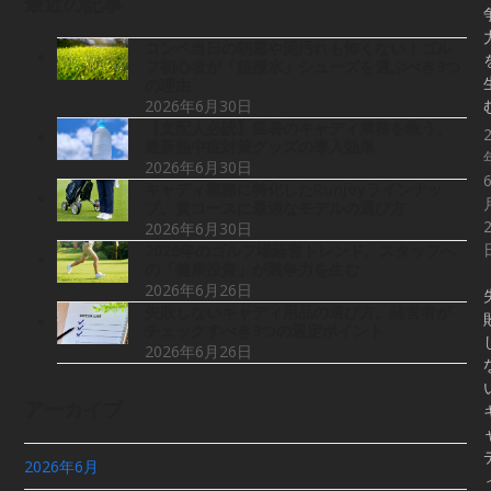
最近の記事
コンペ当日の朝露や泥汚れも怖くない！ゴル
フ初心者が「超撥水」シューズを選ぶべき3つ
の理由
2026年6月30日
【支配人必読】猛暑のキャディ業務を救う、
最新熱中症対策グッズの導入効果
2026年6月30日
キャディ業務に特化したRunjoyラインナッ
プ。貴コースに最適なモデルの選び方
2026年6月30日
2026年のゴルフ場経営トレンド。スタッフへ
の「健康投資」が競争力を生む
2026年6月26日
失敗しないキャディ用品の選び方。経営者が
チェックすべき3つの選定ポイント
2026年6月26日
アーカイブ
2026年6月