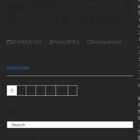
湿性と防水性にこだわった、梅
雨シーズンを乗り切る必須アイ
テム
2026年6月16日
Runjoy管理人
Runjoy Journal
待ちに待ったラウンド当日が雨予報だったとき、あなたはどう
しますか？ 「キャンセル…
Read more
Page
Page
Page
Page
Page
Next
1
2
3
4
…
10
検索
Search