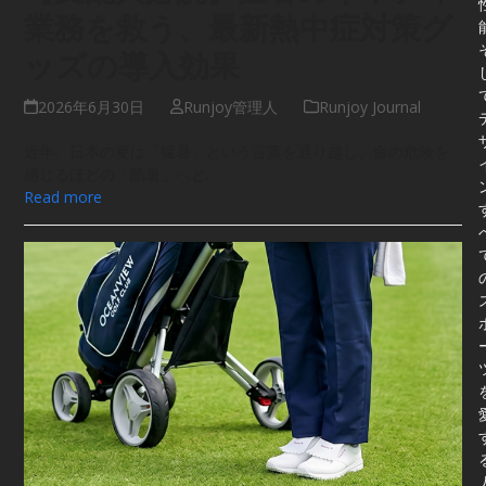
業務を救う、最新熱中症対策グ
ッズの導入効果
2026年6月30日
Runjoy管理人
Runjoy Journal
近年、日本の夏は「猛暑」という言葉を通り越し、命の危険を
感じるほどの「酷暑」へと…
Read more