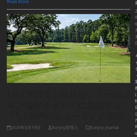
Read more
1日2万歩でも疲れない！一流ゴ
ルフ場がキャディに支給する
『5,450円のシューズ』の秘密
2026年6月19日
Runjoy管理人
Runjoy Journal