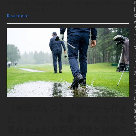
2026年現在、全国のゴルフ場、とりわけ格式ある名門コースや
j
「一流」と呼ばれるゴ…
Read more
y
【梅雨ゴルフ】「雨だから行き
たくない…」を覆す！スコアも
気分も上がる雨天対策と秘密の