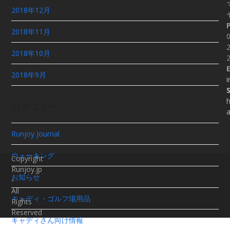
2018年12月
2018年11月
0
2
2018年10月
E
2018年9月
i
h
カテゴリー
Runjoy Journal
ウォーキング
Copyright
Runjoy.jp
お知らせ
-
All
キャディ・ゴルフ場用品
Rights
Reserved
キャディさん向け情報