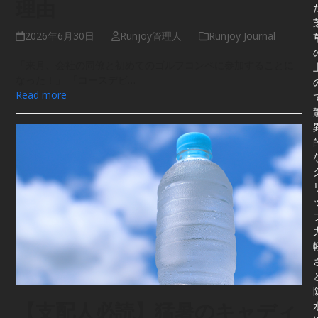
理由
2026年6月30日
Runjoy管理人
Runjoy Journal
「来月、会社の同僚と初めてのゴルフコンペに参加することに
なった！」 「コースデビ…
Read more
【支配人必読】猛暑のキャディ