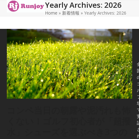
Yearly Archives: 2026
Open
Close
Skip
to
Home
»
新着情報
»
Yearly Archives: 2026
mobile
mobile
content
menu
menu
コンペ当日の朝露や泥汚れも怖
くない！ゴルフ初心者が「超撥
水」シューズを選ぶべき3つの