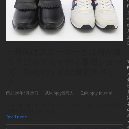
一般向けスニーカーとは何が違
う？ゴルフキャディ専用シュー
ズ「Runjoy」の圧倒的スペッ
ク
2026年6月25日
Runjoy管理人
Runjoy Journal
ゴルフ場で働くキャディやスタッフの皆様、そして現場の備品
を管理する支配人様。普段…
Read more