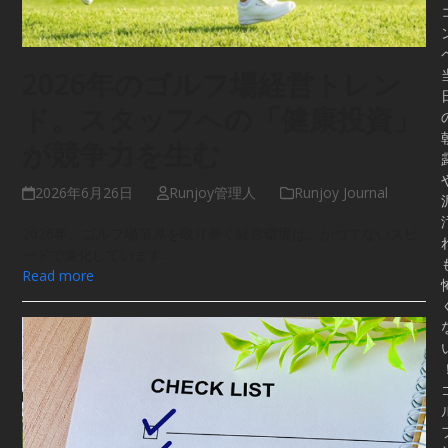
2026年のゴルフ場経営トレン
ド。スタッフへの「健康投資」
が競争力を生む
2026年6月26日
Runjoy管理人
Runjoy Journal
2026年、ゴルフ場業界を取り巻く経営環境は、かつてないスピ
ードで進化しています…
Read more