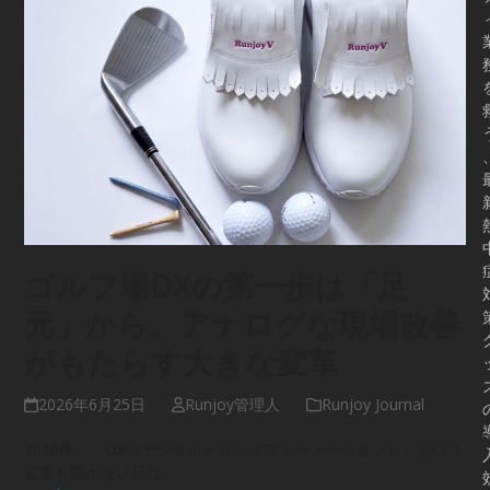
ゴルフ場DXの第一歩は「足
元」から。アナログな現場改善
がもたらす大きな変革
2026年6月25日
Runjoy管理人
Runjoy Journal
2026年、「DX（デジタルトランスフォーメーション）」という
言葉を聞かない日は…