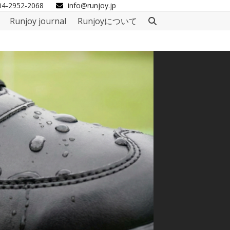
04-2952-2068
info@runjoy.jp
Runjoy journal
Runjoyについて