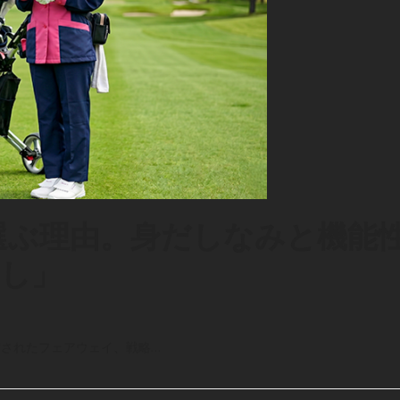
を選ぶ理由。身だしなみと機能
し」
備されたフェアウェイ、戦略…