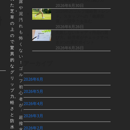
露
た
2026年6月30日
や
芝・
2026年のゴルフ場経営トレン
泥
ド。スタッフへの「健康投
滑
草
汚
資」が競争力を生む
の
れ
2026年6月26日
上
も
失敗しないキャディ用品の選
の
び方。経営者がチェックすべ
怖
で
き3つの選定ポイント
く
驚
2026年6月26日
な
異
い
的
！
アーカイブ
な
ゴ
グ
ル
リ
2026年6月
フ
ッ
初
プ
2026年5月
心
力。
者
軽
2026年4月
が
さ
「
と
2026年3月
超
防
撥
水
2026年2月
水