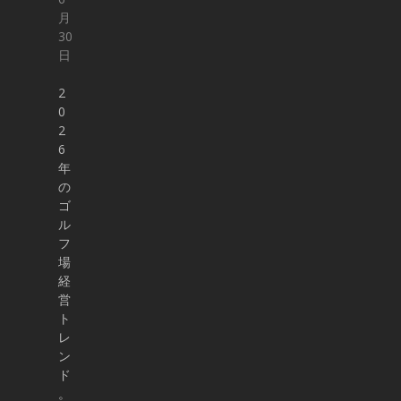
月
30
日
2
0
2
6
年
の
ゴ
ル
フ
場
経
営
ト
レ
ン
ド
。