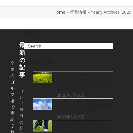
Home
»
新着情報
»
Yearly Archives: 2026
検索
最
Search
新
の
最近の記事
全
記
国
事
コンペ当日の朝露や泥汚れも
の
怖くない！ゴルフ初心者が
ゴ
「超撥水」シューズを選ぶべ
ル
き3つの理由
コ
フ
2026年6月30日
ン
場
【支配人必読】猛暑のキャデ
ペ
ィ業務を救う、最新熱中症対
で
当
策グッズの導入効果
実
日
2026年6月30日
証
の
キャディ業務に特化した
さ
Runjoyラインナップ。貴コー
朝
れ
スに最適なモデルの選び方