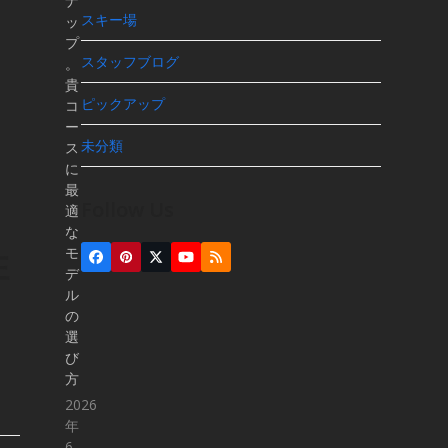
ナ
スキー場
ッ
プ
スタッフブログ
。
貴
ピックアップ
コ
ー
未分類
ス
に
最
Follow Us
適
な
性
モ
Facebook
Pinterest
Twitter
YouTube
RSS
デ
(deprecated)
ル
の
選
び
方
2026
年
6