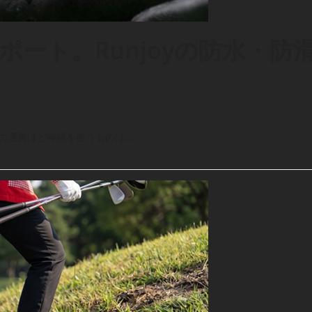
ート。Runjoyの防水・防
の運営ほど神経を使うものは…