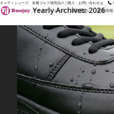
Skip
キャディシューズ、各種ゴルフ場用品のご購入・お問い合わせは
to
Yearly Archives: 2026
トップページ
キャディシューズ
通勤通学に
新着情報
content