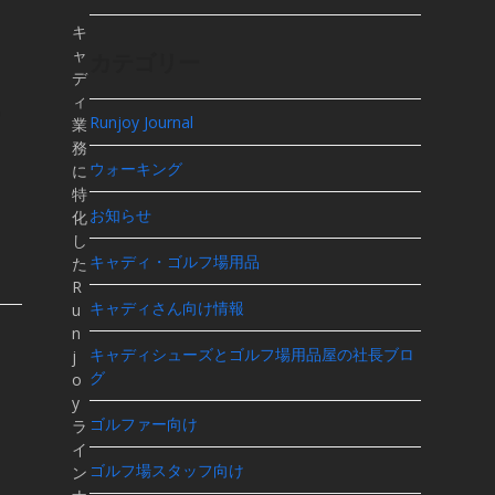
キ
ャ
カテゴリー
デ
一
ィ
Runjoy Journal
業
務
ウォーキング
に
特
お知らせ
化
し
キャディ・ゴルフ場用品
た
R
キャディさん向け情報
u
n
キャディシューズとゴルフ場用品屋の社長ブロ
j
グ
o
y
ゴルファー向け
ラ
イ
ゴルフ場スタッフ向け
ン