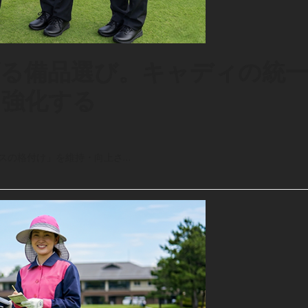
る備品選び。キャディの統
を強化する
スの格付け」を維持・向上さ…