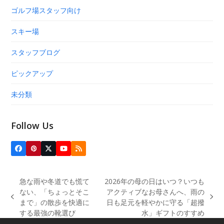
ゴルフ場スタッフ向け
スキー場
スタッフブログ
ピックアップ
未分類
Follow Us
Facebook
Pinterest
Twitter
YouTube
RSS
(deprecated)
急な雨や冬道でも慌て
2026年の母の日はいつ？いつも
ない、「ちょっとそこ
アクティブなお母さんへ、雨の
previous
next
まで」の散歩を快適に
日も足元を軽やかに守る「超撥
post:
post:
する最強の靴選び
水」ギフトのすすめ