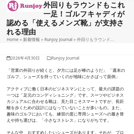
外回りもラウンドもこれ
Open
Close
Skip
to
一足！ゴルフキャディが
mobile
mobile
content
認める「使えるメンズ靴」が支持さ
menu
menu
れる理由
Home
»
新着情報
»
Runjoy Journal
»
外回りもラウンド…
2026年4月30日
Runjoy Journal
「営業の外回りが続くと、夕方には足が棒のようだ」 「週末の
ゴルフ、シューズを持っていくのが地味にかさばって面倒」
アクティブに働く日本のビジネスマンにとって、最大の課題の
一つは「足元のコンディショニング」です。スーツやビジネス
カジュアルに合わせる靴は、見た目こそスマートですが、長距
離を歩くための設計にはなっていないことが多いもの。また、
趣味のゴルフにおいても、練習の度に専用シューズへの履き替
えや持ち運びは、「小さなストレス」になりがちです。
そんな中、おすすめしたいシューズがあります。それが、プロ