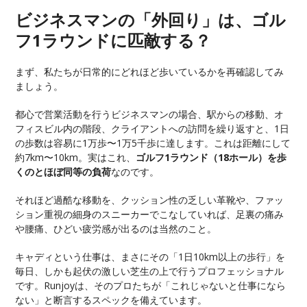
ビジネスマンの「外回り」は、ゴル
フ1ラウンドに匹敵する？
まず、私たちが日常的にどれほど歩いているかを再確認してみ
ましょう。
都心で営業活動を行うビジネスマンの場合、駅からの移動、オ
フィスビル内の階段、クライアントへの訪問を繰り返すと、1日
の歩数は容易に1万歩〜1万5千歩に達します。これは距離にして
約7km〜10km。実はこれ、
ゴルフ1ラウンド（18ホール）を歩
くのとほぼ同等の負荷
なのです。
それほど過酷な移動を、クッション性の乏しい革靴や、ファッ
ション重視の細身のスニーカーでこなしていれば、足裏の痛み
や腰痛、ひどい疲労感が出るのは当然のこと。
キャディという仕事は、まさにその「1日10km以上の歩行」を
毎日、しかも起伏の激しい芝生の上で行うプロフェッショナル
です。Runjoyは、そのプロたちが「これじゃないと仕事になら
ない」と断言するスペックを備えています。