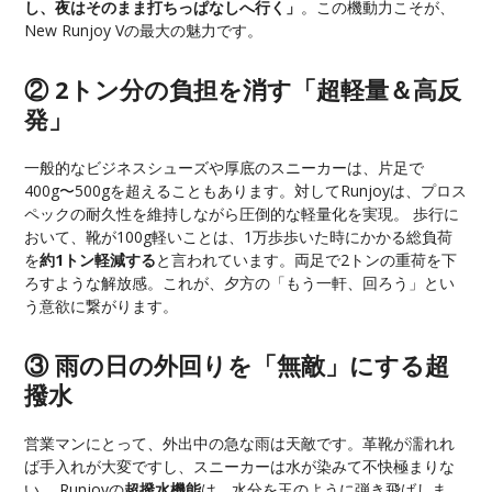
し、夜はそのまま打ちっぱなしへ行く」
。この機動力こそが、
New Runjoy Vの最大の魅力です。
② 2トン分の負担を消す「超軽量＆高反
発」
一般的なビジネスシューズや厚底のスニーカーは、片足で
400g〜500gを超えることもあります。対してRunjoyは、プロス
ペックの耐久性を維持しながら圧倒的な軽量化を実現。 歩行に
おいて、靴が100g軽いことは、1万歩歩いた時にかかる総負荷
を
約1トン軽減する
と言われています。両足で2トンの重荷を下
ろすような解放感。これが、夕方の「もう一軒、回ろう」とい
う意欲に繋がります。
③ 雨の日の外回りを「無敵」にする超
撥水
営業マンにとって、外出中の急な雨は天敵です。革靴が濡れれ
ば手入れが大変ですし、スニーカーは水が染みて不快極まりな
い。 Runjoyの
超撥水機能
は、水分を玉のように弾き飛ばしま