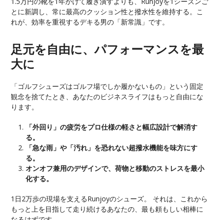
1.5万円の靴を1年かけて履き潰すよりも、Runjoyを1シーズンご
とに新調し、常に最高のクッション性と撥水性を維持する。こ
れが、効率を重視するデキる男の「新常識」です。
足元を自由に、パフォーマンスを最
大に
「ゴルフシューズはゴルフ場でしか履かないもの」という固定
観念を捨てたとき、あなたのビジネスライフはもっと自由にな
ります。
「外回り」の疲労をプロ仕様の軽さと幅広設計で解消す
る。
「急な雨」や「汚れ」を恐れない超撥水機能を味方にす
る。
オンオフ兼用のデザインで、荷物と移動のストレスを最小
化する。
1日2万歩の現場を支えるRunjoyのシューズ。 それは、これから
もっと上を目指して走り続けるあなたの、最も頼もしい相棒に
なるはずです。